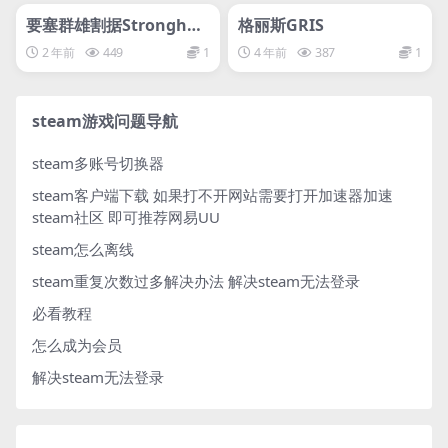
svip专属
svip专属
要塞群雄割据Stronghol
格丽斯GRIS
d: Warlords
2 年前
449
1
4 年前
387
1
steam游戏问题导航
steam多账号切换器
steam客户端下载
如果打不开网站需要打开加速器加速
steam社区 即可推荐网易UU
steam怎么离线
steam重复次数过多解决办法
解决steam无法登录
必看教程
怎么成为会员
解决steam无法登录