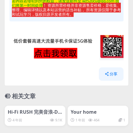
若内容若侵
犯到您的权益，请发送邮件至 wz520cu@qq.com 我
们将第一时间处理
！ 资源所需价格并非资源售卖价格，是收集、
整理、编辑详情以及本站运营的适当补贴， 所有资源仅限于参考
和试玩学习，版权归原开发者所有。
分享
相关文章
管理发布
HOT
管理发布
HOT
svip专属
svip专属
Hi-Fi RUSH 完美音浪-D
Your home
加密
4 年前
9.1K
1 年前
464
1
管理发布
HOT
管理发布
HOT