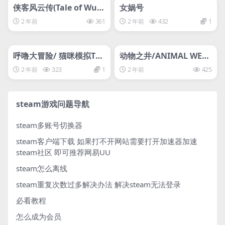
侠客风云传(Tale of Wuxi
女娲号
a)
2 年前
361
2 年前
432
1
管理发布
HOT
管理发布
HOT
svip专属
呼噜大冒险/ 猫咪模拟The
动物之井/ANIMAL WELL
Purring Quest
lx
2 年前
323
1
2 年前
425
steam游戏问题导航
steam多账号切换器
steam客户端下载
如果打不开网站需要打开加速器加速
steam社区 即可推荐网易UU
steam怎么离线
steam重复次数过多解决办法
解决steam无法登录
必看教程
怎么成为会员