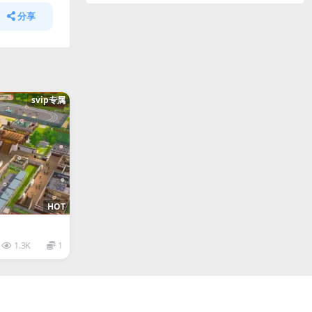
分享
svip专属
HOT
1.3K
1