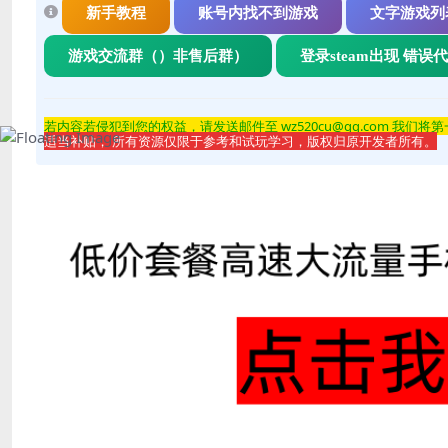
新手教程
账号内找不到游戏
文字游戏列
游戏交流群（）非售后群）
登录steam出现 错误
若内容若侵
犯到您的权益，请发送邮件至 wz520cu@qq.com 我们将
适当补贴， 所有资源仅限于参考和试玩学习，版权归原开发者所有。