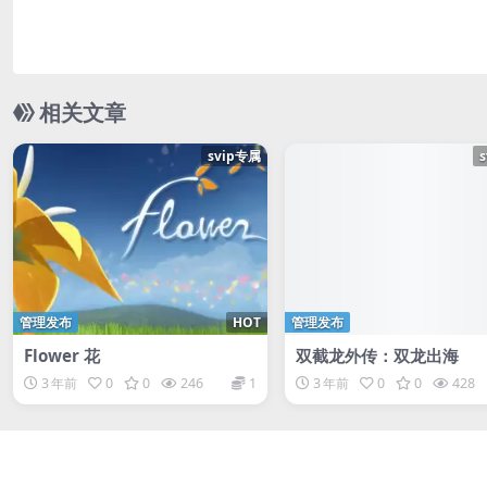
相关文章
svip专属
管理发布
HOT
管理发布
Flower 花
双截龙外传：双龙出海
3 年前
0
0
246
1
3 年前
0
0
428