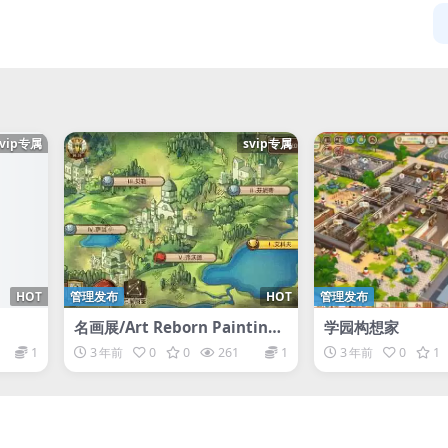
svip专属
svip专属
HOT
管理发布
HOT
管理发布
名画展/Art Reborn Painting
学园构想家
Connoisseur
1
3 年前
0
0
261
1
3 年前
0
1