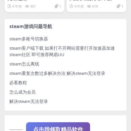
e Game
viving Mars Digital Del
4 年前
401
1
4 年前
619
1
uxe Edition
steam游戏问题导航
steam多账号切换器
steam客户端下载
如果打不开网站需要打开加速器加速
steam社区 即可推荐网易UU
steam怎么离线
steam重复次数过多解决办法
解决steam无法登录
必看教程
怎么成为会员
解决steam无法登录
---------
点击我领取精品软件