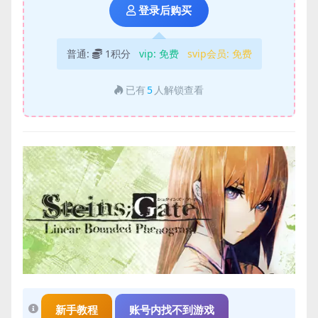
登录后购买
普通:
1积分
vip:
免费
svip会员:
免费
已有
5
人解锁查看
新手教程
账号内找不到游戏