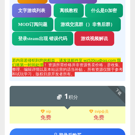
文字游戏列表
离线教程
什么是D加密
MOD订阅问题
游戏交流群（）非售后群）
登录steam出现 错误代码
游戏视频解说
若内容若侵
犯到您的权益，请发送邮件至 wz520cu@qq.com 我
们将第一时间处理
！ 资源所需价格并非资源售卖价格，是收集、
整理、编辑详情以及本站运营的适当补贴， 所有资源仅限于参考
和试玩学习，版权归原开发者所有。
下载
1
积分
vip
svip会员
免费
免费