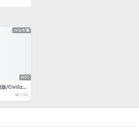
svip专属
HOT
Civilizat
id Meier’s
7.9K