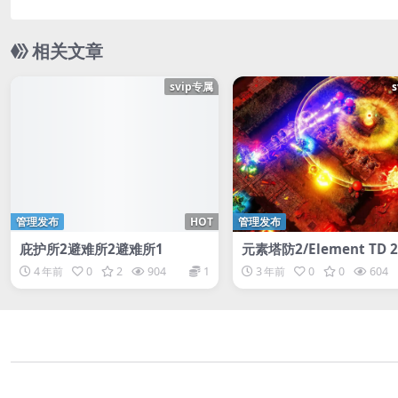
相关文章
svip专属
管理发布
HOT
管理发布
庇护所2避难所2避难所1
元素塔防2/Element TD 2 
wer Defense
4 年前
0
2
904
1
3 年前
0
0
604