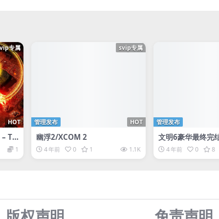
svip专属
svip专属
HOT
管理发布
HOT
管理发布
– To
幽浮2/XCOM 2
文明6豪华最终完结版/
ion VI/附345合集S
1
4 年前
0
1
1.1K
4 年前
0
8
Civilization® VI
版权声明
免责声
明