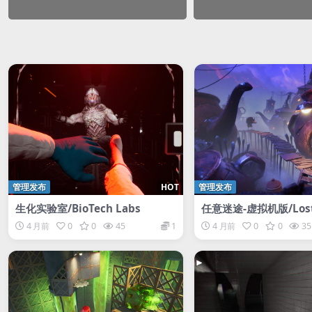
管理发布
HOT
管理发布
生化实验室/BioTech Labs
任意迷途-虚拟机版/Lost 
om HYPERVISOR
4 月前
0
0
45
1
4 月前
0
0
35