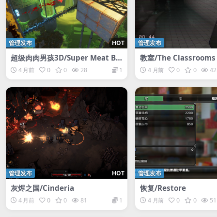
管理发布
HOT
管理发布
超级肉肉男孩3D/Super Meat Bo
教室/The Classrooms
y 3D
4 月前
0
0
28
1
4 月前
0
0
42
管理发布
HOT
管理发布
灰烬之国/Cinderia
恢复/Restore
4 月前
0
0
81
1
4 月前
0
0
51