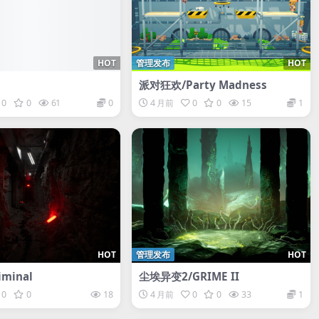
HOT
管理发布
HOT
派对狂欢/Party Madness
0
0
61
0
4 月前
0
0
15
1
HOT
管理发布
HOT
iminal
尘埃异变2/GRIME II
0
0
18
4 月前
0
0
33
1