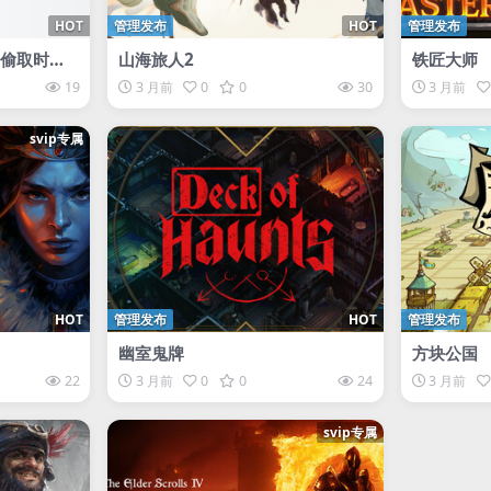
HOT
管理发布
HOT
管理发布
和偷取时间
山海旅人2
铁匠大师
19
3 月前
0
0
30
3 月前
svip专属
HOT
管理发布
HOT
管理发布
幽室鬼牌
方块公国
22
3 月前
0
0
24
3 月前
svip专属