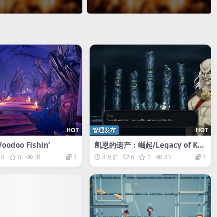
HOT
管理发布
HOT
odoo Fishin’
凯恩的遗产：崛起/Legacy of Kai
n: Ascendance
0
0
31
1
4 月前
0
0
43
1