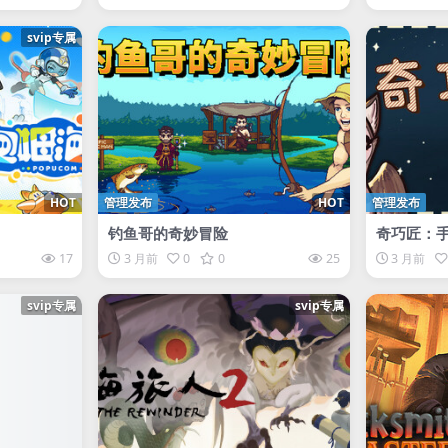
svip专属
HOT
管理发布
HOT
管理发布
钓鱼哥的奇妙冒险
奇巧匠：
17
3 月前
0
0
25
3 月前
svip专属
svip专属