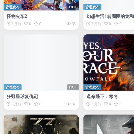
管理发布
HOT
管理发布
怪物火车2
幻想生活i 转圈圈的龙
的少女
3 月前
0
0
38
3 月前
0
0
管理发布
HOT
管理发布
狂野星球复仇记
遵命陛下：寒冬
3 月前
0
0
32
3 月前
0
0