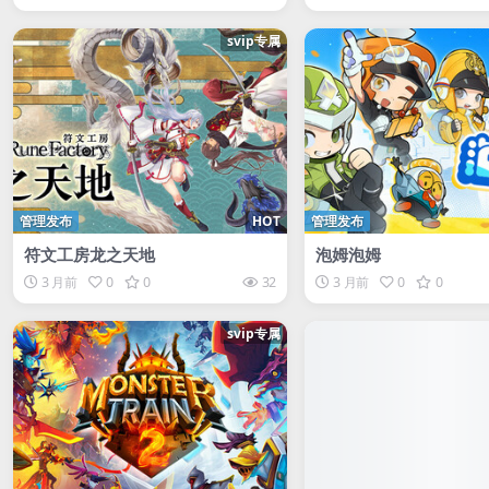
svip专属
管理发布
HOT
管理发布
符文工房龙之天地
泡姆泡姆
3 月前
0
0
32
3 月前
0
0
svip专属