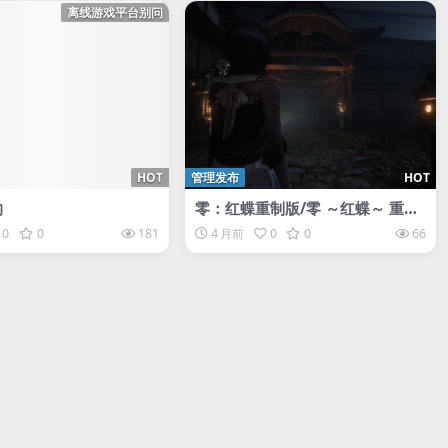
离线游戏平台别问
HOT
管理发布
HOT
的
零：红蝶重制版/零 ～红蝶～ 重制
版/FATAL FRAME II: Crimson B
0
0
181
4 月前
0
0
66
utterfly REMAKE