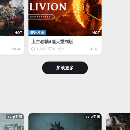
HOT
管理发布
HOT
上古卷轴4湮灭重制版
48
3 月前
0
0
41
加载更多
svip专属
svip专属