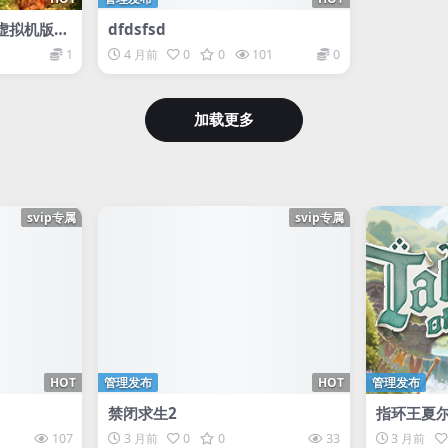
虚拟机版/S
dfdsfsd
NERATION
1
4 月前
0
0
101
0
加载更多
svip专属
svip专属
HOT
管理发布
HOT
管理发布
禁闭求生2
指环王夏
107
3 月前
0
0
33
3 月前