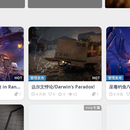
HOT
管理发布
HOT
管理发布
in Rand
达尔文悖论/Darwin’s Paradox!
巫毒钓鱼/Vo
1
4 月前
0
0
52
1
4 月前
svip专属