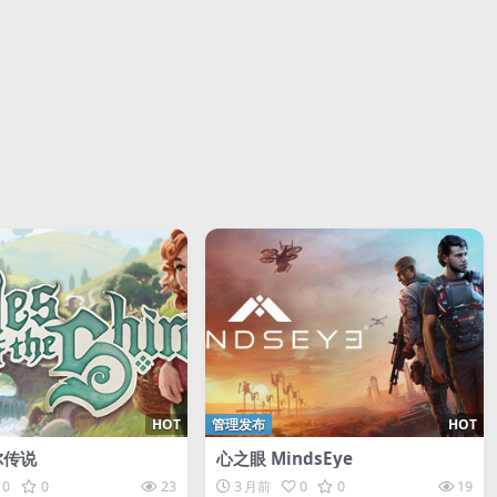
HOT
管理发布
HOT
尔传说
心之眼 MindsEye
0
0
23
3 月前
0
0
19