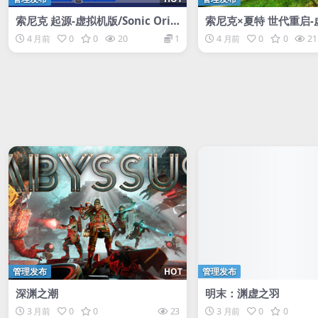
索尼克 起源-虚拟机版/Sonic Orig
索尼克×夏特 世代重启-
ins HYPERVISOR
ONIC X SHADOW GE
4 月前
0
0
20
1
4 月前
0
0
21
S HYPERVISOR
管理发布
HOT
管理发布
深渊之潮
明末：渊虚之羽
3 月前
0
0
23
3 月前
0
0