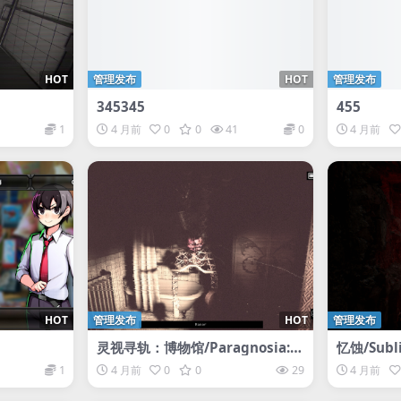
HOT
管理发布
HOT
管理发布
345345
455
1
4 月前
0
0
41
0
4 月前
HOT
管理发布
HOT
管理发布
灵视寻轨：博物馆/Paragnosia:
忆蚀/Subl
Museum
1
4 月前
0
0
29
4 月前