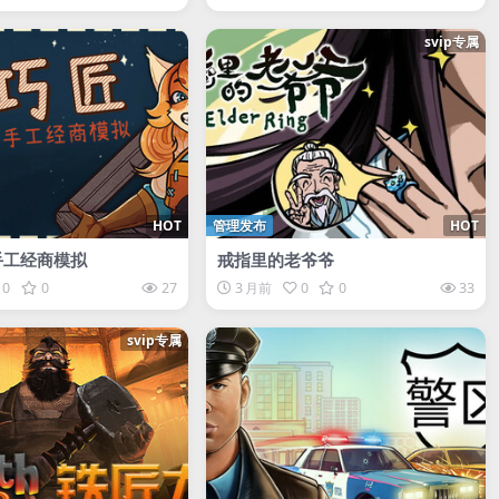
svip专属
HOT
管理发布
HOT
手工经商模拟
戒指里的老爷爷
0
0
27
3 月前
0
0
33
svip专属