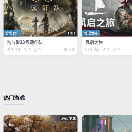
管理发布
HOT
管理发布
光与影33号远征队
风启之旅
3 月前
0
0
141
3 月前
0
0
热门游戏
svip专属