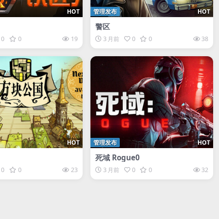
HOT
管理发布
HOT
警区
0
0
19
3 月前
0
0
38
HOT
管理发布
HOT
死域 Rogue0
0
0
23
3 月前
0
0
32